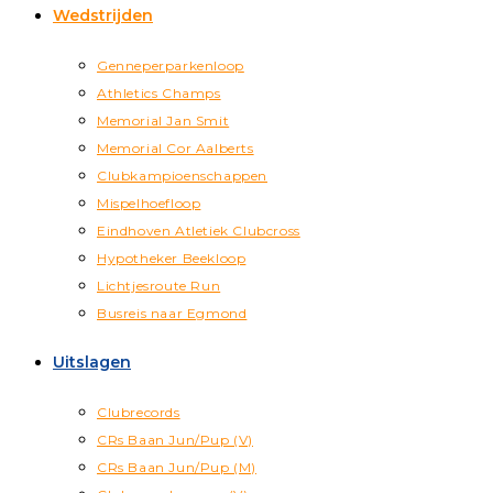
Wedstrijden
Genneperparkenloop
Athletics Champs
Memorial Jan Smit
Memorial Cor Aalberts
Clubkampioenschappen
Mispelhoefloop
Eindhoven Atletiek Clubcross
Hypotheker Beekloop
Lichtjesroute Run
Busreis naar Egmond
Uitslagen
Clubrecords
CRs Baan Jun/Pup (V)
CRs Baan Jun/Pup (M)