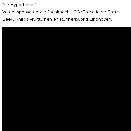
“de Hypotheker”.
Verder sponsoren zijn Joanknecht, GGzE locatie de Grote
Beek, Philips Fruittuinen en Runnersworld Eindhoven.