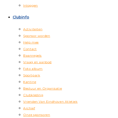
Inloggen
Clubinfo
Activiteiten
Sponsor worden
Help mee
Contact
Baanregels
Vraag en aanbod
Foto album
Sportpark
Kantine
Bestuur en Organisatie
Clubkleding
Vrienden Van Eindhoven Atletiek
Archief
Onze sponsoren